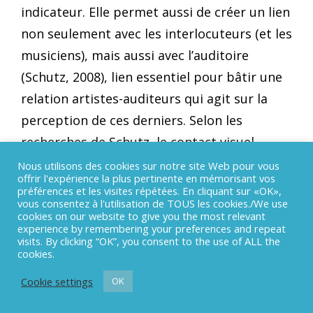
indicateur. Elle permet aussi de créer un lien
non seulement avec les interlocuteurs (et les
musiciens), mais aussi avec l’auditoire
(Schutz, 2008), lien essentiel pour bâtir une
relation artistes-auditeurs qui agit sur la
perception de ces derniers. Selon les
recherches de Schutz, le contact visuel
serait un meilleur moyen de communication
Nous utilisons des cookies sur notre site Web pour vous
offrir l'expérience la plus pertinente en mémorisant vos
chez certaines familles d’instruments,
préférences et les visites répétées. En cliquant sur «OK»,
vous consentez à l'utilisation de TOUS les cookies./We use
comme les percussions, le piano, les violons
cookies on our website to give you the most relevant
et les clarinettes (Schutz, 2008).
experience by remembering your preferences and repeat
visits. By clicking “OK”, you consent to the use of ALL the
cookies.
Cookie settings
OK