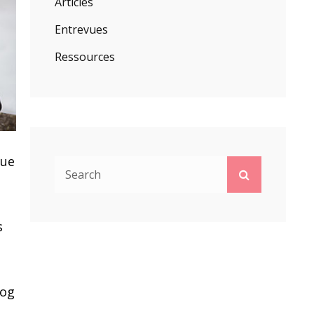
Articles
Entrevues
Ressources
que
Search
Search
for:
s
log