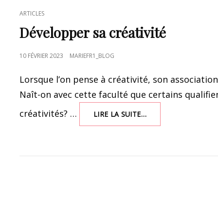
CAT
ARTICLES
LINKS
Développer sa créativité
POSTED
10 FÉVRIER 2023
MARIEFR1_BLOG
ON
Lorsque l’on pense à créativité, son association
Naît-on avec cette faculté que certains qualifi
créativités? …
DÉVELOPPER
LIRE LA SUITE…
SA
CRÉATIVITÉ